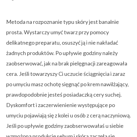
Metoda na rozpoznanie typu skóry jest banalnie
prosta. Wystarczy umyć twarz przy pomocy
delikatnego preparatu, osuszyć ją i nie nakładać
żadnych produktów. Po upływie godziny należy
zaobserwować, jak na brak pielęgnacji zareagowała
cera. Jeśli towarzyszy Ci uczucie ściągnięcia i zaraz
po umyciu masz ochotę sięgnąć po krem nawilżający,
prawdopodobnie jesteś posiadaczką cery suchej.
Dyskomfort i zaczerwienienie występujące po
umyciu pojawiają się z kolei u osób z cerą naczyniową.
Jeśli po upływie godziny zaobserwowałaś u siebie
wzmożoną produkcję sebum i skóra zaczęła się