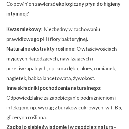
Co powinien zawierać
ekologiczny płyn do higieny
intymnej
?
Kwas mlekowy
: Niezbędny w zachowaniu
prawidłowego pH i flory bakteryjnej.
Naturalne ekstrakty roślinne
: O właściwościach
myjących, łagodzących, nawilżających i
przeciwzapalnych, np. kora dębu, aloes, rumianek,
nagietek, babka lancetowata, żywokost.
Inne składniki pochodzenia naturalnego
:
Odpowiedzialne za zapobieganie podrażnieniom i
infekcjom, np. wyciąg z buraków cukrowych, wit. B5,
gliceryna roślinna.
Zadbaj o siebie świadomie i w zgodzie z naturą –